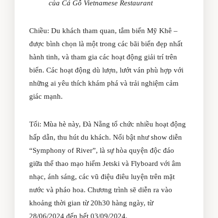
của Cá Gỗ Vietnamese Restaurant
Chiều: Du khách tham quan, tắm biển Mỹ Khê –
được bình chọn là một trong các bãi biển đẹp nhất
hành tinh, và tham gia các hoạt động giải trí trên
biển. Các hoạt động dù lượn, lướt ván phù hợp với
những ai yêu thích khám phá và trải nghiệm cảm
giác mạnh.
Tối: Mùa hè này, Đà Nẵng tổ chức nhiều hoạt động
hấp dẫn, thu hút du khách. Nổi bật như show diễn
“Symphony of River”, là sự hòa quyện độc đáo
giữa thể thao mạo hiểm Jetski và Flyboard với âm
nhạc, ánh sáng, các vũ điệu điêu luyện trên mặt
nước và pháo hoa. Chương trình sẽ diễn ra vào
khoảng thời gian từ 20h30 hàng ngày, từ
28/06/2024 đến hết 03/09/2024.