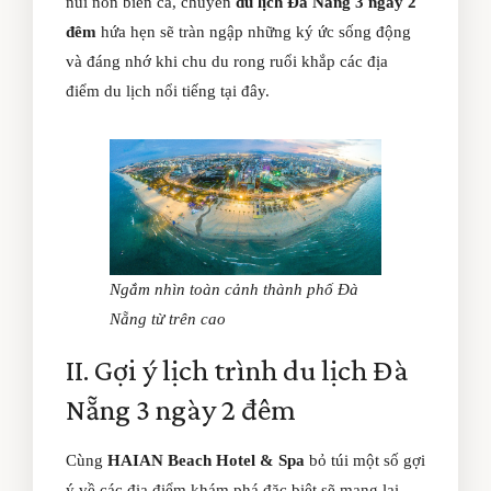
núi non biển cả, chuyến
du lịch Đà Nẵng 3 ngày 2
đêm
hứa hẹn sẽ tràn ngập những ký ức sống động
và đáng nhớ khi chu du rong ruổi khắp các địa
điểm du lịch nổi tiếng tại đây.
Ngắm nhìn toàn cảnh thành phố Đà
Nẵng từ trên cao
II. Gợi ý lịch trình du lịch Đà
Nẵng 3 ngày 2 đêm
Cùng
HAIAN Beach Hotel & Spa
bỏ túi một số gợi
ý về các địa điểm khám phá đặc biệt sẽ mang lại