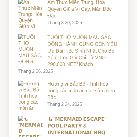
Ẩm Thực Miền Trung: Hòa
Quyện Giữa Vị Cay, Mặn Độc
Đáo
Tháng 3 20, 2025
TUỔI THƠ MUÔN MÀU SẮC,
ĐỒNG HÀNH CÙNG CON YÊU.
Ưu Đãi Tiệc Sinh Nhật Cho Bé
Yêu, Trọn Gói Chỉ Từ VND
290.000 NET/ Khách
Tháng 2 26, 2025
Hương vị Bắc Bộ - Tinh hoa
trong các món ăn đặc sản miền
Bắc
Tháng 2 24, 2025
🧜 “𝗠𝗘𝗥𝗠𝗔𝗜𝗗 𝗘𝗦𝗖𝗔𝗣𝗘”
𝗣𝗢𝗢𝗟 𝗣𝗔𝗥𝗧𝗬 &
𝗜𝗡𝗧𝗘𝗥𝗡𝗔𝗧𝗜𝗢𝗡𝗔𝗟 𝗕𝗕𝗤