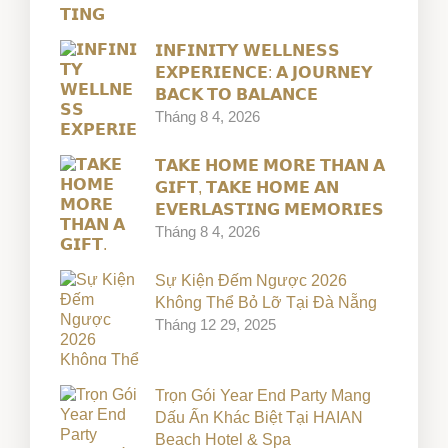
𝗜𝗡𝗙𝗜𝗡𝗜𝗧𝗬 𝗪𝗘𝗟𝗟𝗡𝗘𝗦𝗦
𝗘𝗫𝗣𝗘𝗥𝗜𝗘𝗡𝗖𝗘: 𝗔 𝗝𝗢𝗨𝗥𝗡𝗘𝗬
𝗕𝗔𝗖𝗞 𝗧𝗢 𝗕𝗔𝗟𝗔𝗡𝗖𝗘
Tháng 8 4, 2026
𝗧𝗔𝗞𝗘 𝗛𝗢𝗠𝗘 𝗠𝗢𝗥𝗘 𝗧𝗛𝗔𝗡 𝗔
𝗚𝗜𝗙𝗧, 𝗧𝗔𝗞𝗘 𝗛𝗢𝗠𝗘 𝗔𝗡
𝗘𝗩𝗘𝗥𝗟𝗔𝗦𝗧𝗜𝗡𝗚 𝗠𝗘𝗠𝗢𝗥𝗜𝗘𝗦
Tháng 8 4, 2026
Sự Kiện Đếm Ngược 2026
Không Thể Bỏ Lỡ Tại Đà Nẵng
Tháng 12 29, 2025
Trọn Gói Year End Party Mang
Dấu Ấn Khác Biệt Tại HAIAN
Beach Hotel & Spa