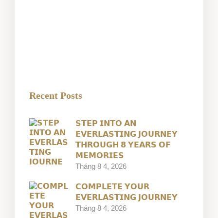
Recent Posts
𝗦𝗧𝗘𝗣 𝗜𝗡𝗧𝗢 𝗔𝗡
𝗘𝗩𝗘𝗥𝗟𝗔𝗦𝗧𝗜𝗡𝗚 𝗝𝗢𝗨𝗥𝗡𝗘𝗬
𝗧𝗛𝗥𝗢𝗨𝗚𝗛 𝟴 𝗬𝗘𝗔𝗥𝗦 𝗢𝗙
𝗠𝗘𝗠𝗢𝗥𝗜𝗘𝗦
Tháng 8 4, 2026
𝗖𝗢𝗠𝗣𝗟𝗘𝗧𝗘 𝗬𝗢𝗨𝗥
𝗘𝗩𝗘𝗥𝗟𝗔𝗦𝗧𝗜𝗡𝗚 𝗝𝗢𝗨𝗥𝗡𝗘𝗬
Tháng 8 4, 2026