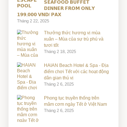
𝗦𝗘𝗔𝗙𝗢𝗢𝗗 𝗕𝗨𝗙𝗙𝗘𝗧
𝗗𝗜𝗡𝗡𝗘𝗥 𝗙𝗥𝗢𝗠 𝗢𝗡𝗟𝗬
𝟭𝟵𝟵,𝟬𝟬𝟬 𝗩𝗡𝗗/ 𝗣𝗔𝗫
Tháng 2 22, 2025
Thưởng thức hương vị mùa
xuân – Mùa của sự trù phú và
tươi tốt
Tháng 2 18, 2025
HAIAN Beach Hotel & Spa - Địa
điểm chơi Tết với các hoạt động
dân gian thú vị
Tháng 2 6, 2025
Phong tục truyền thống trên
mâm cơm ngày Tết ở Việt Nam
Tháng 2 6, 2025