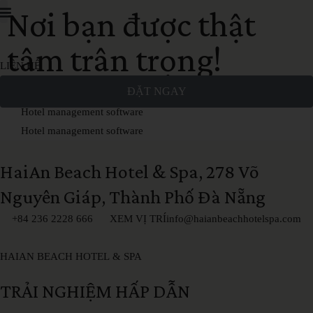
Nơi bạn được thật
Trang chủ
Phòng nghỉ
Nhà hàng
Nghỉ dưỡng
Sự kiện
Ưu đãi
Thư viện
tâm trân trọng!
LIÊN HỆ
ĐẶT NGAY
Hotel management software
Hotel management software
HaiAn
Beach
Hotel
&
Spa,
278
Võ
Nguyên
Giáp,
Thành
Phố
Đà
Nẵng
+84 236 2228 666
XEM VỊ TRÍ
info@haianbeachhotelspa.com
HAIAN
BEACH
HOTEL
&
SPA
TRẢI
NGHIỆM
HẤP
DẪN