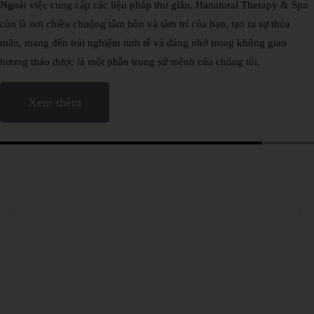
Ngoài
việc
cung
cấp
các
liệu
pháp
thư
giãn,
Hanatural
Therapy
&
Spa
còn
là
nơi
chiều
chuộng
tâm
hồn
và
tâm
trí
của
bạn,
tạo
ra
sự
thỏa
mãn,
mang
đến
trải
nghiệm
tinh
tế
và
đáng
nhớ
trong
không
gian
hương
thảo
dược
là
một
phần
trong
sứ
mệnh
của
chúng
tôi.
Xem thêm