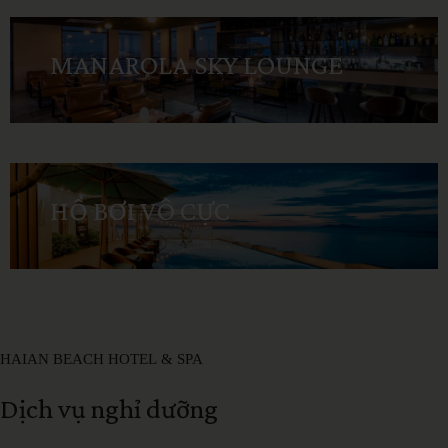
MANAROLA SKY LOUNGE
HỒ BƠI VÔ CỰC
HAIAN
BEACH
HOTEL
&
SPA
Dịch
vụ
nghỉ
dưỡng