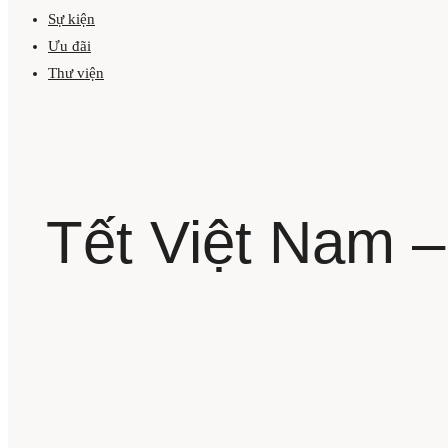
Sự kiện
Ưu đãi
Thư viện
Tết Việt Nam –