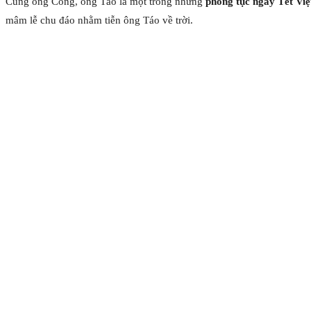
Cúng ông Công, ông Táo là một trong những
phong tục ngày Tết Vi
mâm lễ chu đáo nhằm tiễn ông Táo về trời.