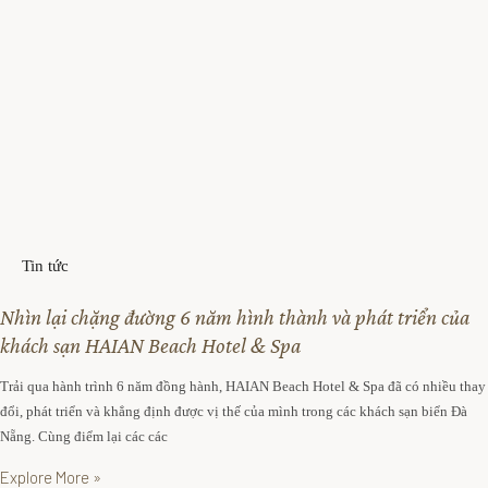
n
S
Ư
ự
u
k
đ
i
ã
ệ
i
n
T
Ư
h
u
ư
đ
Tin tức
v
ã
i
i
Nhìn lại chặng đường 6 năm hình thành và phát triển của
ệ
T
khách sạn HAIAN Beach Hotel & Spa
n
h
Trải qua hành trình 6 năm đồng hành, HAIAN Beach Hotel & Spa đã có nhiều thay
ư
đổi, phát triển và khẳng định được vị thế của mình trong các khách sạn biển Đà
v
Nẵng. Cùng điểm lại các các
T
i
r
Explore More »
ệ