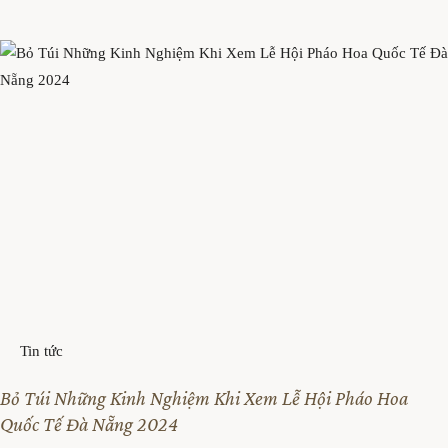
a
n
n
g
c
T
h
r
ủ
a
P
n
h
g
ò
c
n
h
g
ủ
n
P
g
h
Tin tức
h
ò
ỉ
Bỏ Túi Những Kinh Nghiệm Khi Xem Lễ Hội Pháo Hoa
n
N
Quốc Tế Đà Nẵng 2024
g
h