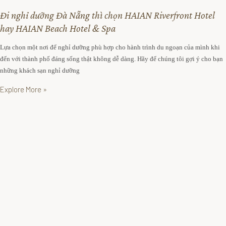
k
ỡ
Đi nghỉ dưỡng Đà Nẵng thì chọn HAIAN Riverfront Hotel
i
n
hay HAIAN Beach Hotel & Spa
ệ
g
n
Lựa chọn một nơi để nghỉ dưỡng phù hợp cho hành trình du ngoạn của mình khi
S
Ư
đến với thành phố đáng sống thật không dễ dàng. Hãy để chúng tôi gợi ý cho bạn
ự
những khách sạn nghỉ dưỡng
u
k
đ
i
Explore More »
ã
ệ
i
n
T
Ư
h
u
ư
đ
v
ã
i
i
ệ
T
n
h
ư