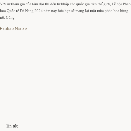
n
Với sự tham gia của tám đội thi đến từ khắp các quốc gia trên thế giới, Lễ hội Pháo
à
g
hoa Quốc tế Đà Nẵng 2024 năm nay hứa hẹn sẽ mang lại một mùa pháo hoa bùng
h
h
nổ. Cùng
à
ỉ
Explore More »
n
N
g
h
N
à
g
h
h
à
ỉ
n
d
g
ư
N
ỡ
g
n
h
g
ỉ
S
d
ự
Tin tức
ư