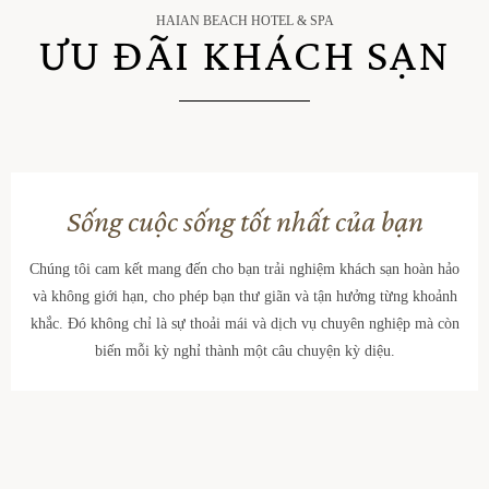
n
HAIAN BEACH HOTEL & SPA
N
ƯU ĐÃI KHÁCH SẠN
g
h
N
à
g
h
h
à
ỉ
n
d
g
Sống cuộc sống tốt nhất của bạn
ư
N
ỡ
g
Chúng tôi cam kết mang đến cho bạn trải nghiệm khách sạn hoàn hảo
n
h
và không giới hạn, cho phép bạn thư giãn và tận hưởng từng khoảnh
g
ỉ
khắc. Đó không chỉ là sự thoải mái và dịch vụ chuyên nghiệp mà còn
S
d
biến mỗi kỳ nghỉ thành một câu chuyện kỳ ​​diệu.
ự
ư
k
ỡ
i
n
ệ
g