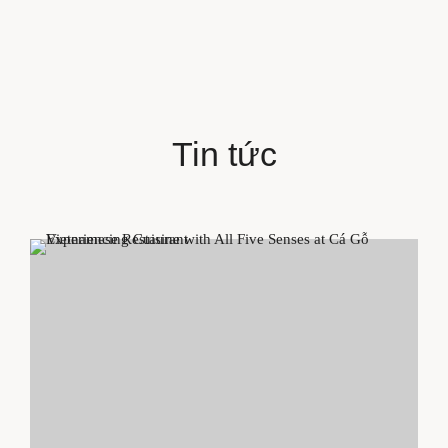
ƯU ĐÃI
THƯ VIỆN
TRANG CHỦ
PHÒNG NGHỈ
NHÀ HÀNG
Tin tức
NGHỈ DƯỠNG
SỰ KIỆN
ƯU ĐÃI
THƯ VIỆN