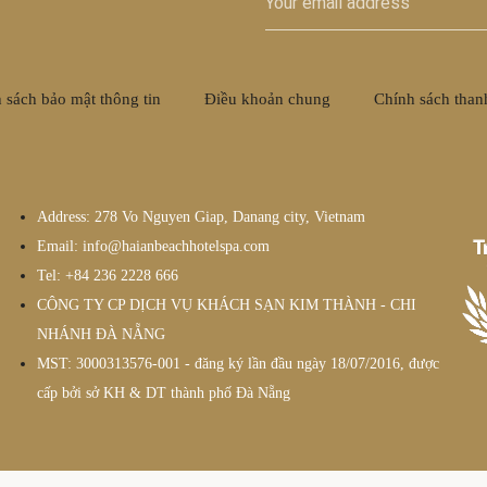
 sách bảo mật thông tin
Điều khoản chung
Chính sách than
Address: 278 Vo Nguyen Giap, Danang city, Vietnam
Email: info@haianbeachhotelspa.com
Tel: +84 236 2228 666
CÔNG TY CP DỊCH VỤ KHÁCH SẠN KIM THÀNH - CHI
NHÁNH ĐÀ NẴNG
MST: 3000313576-001 - đăng ký lần đầu ngày 18/07/2016, được
cấp bởi sở KH & DT thành phố Đà Nẵng